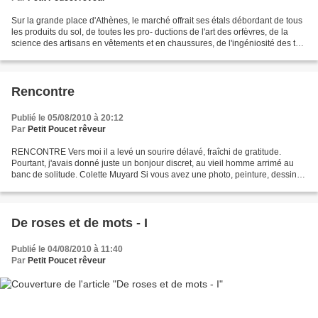
Sur la grande place d'Athènes, le marché offrait ses étals débordant de tous
les produits du sol, de toutes les pro- ductions de l'art des orfèvres, de la
science des artisans en vêtements et en chaussures, de l'ingéniosité des ta-
pissiers et des ébénistes....
Rencontre
Publié le 05/08/2010 à 20:12
Par
Petit Poucet rêveur
RENCONTRE Vers moi il a levé un sourire délavé, fraîchi de gratitude.
Pourtant, j'avais donné juste un bonjour discret, au vieil homme arrimé au
banc de solitude. Colette Muyard Si vous avez une photo, peinture, dessin
suceptible d'illustrer ce poème...
De roses et de mots - I
Publié le 04/08/2010 à 11:40
Par
Petit Poucet rêveur