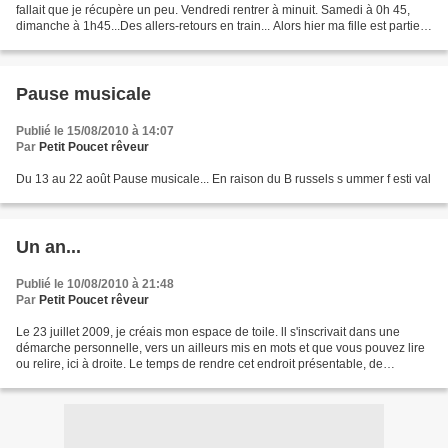
fallait que je récupère un peu. Vendredi rentrer à minuit. Samedi à 0h 45,
dimanche à 1h45...Des allers-retours en train... Alors hier ma fille est partie
seule. Cela m'aurait...
Pause musicale
Publié le 15/08/2010 à 14:07
Par
Petit Poucet rêveur
Du 13 au 22 août Pause musicale... En raison du B russels s ummer f esti val
Un an...
Publié le 10/08/2010 à 21:48
Par
Petit Poucet rêveur
Le 23 juillet 2009, je créais mon espace de toile. ll s'inscrivait dans une
démarche personnelle, vers un ailleurs mis en mots et que vous pouvez lire
ou relire, ici à droite. Le temps de rendre cet endroit présentable, de
l'apprivoiser, de voir "comment...