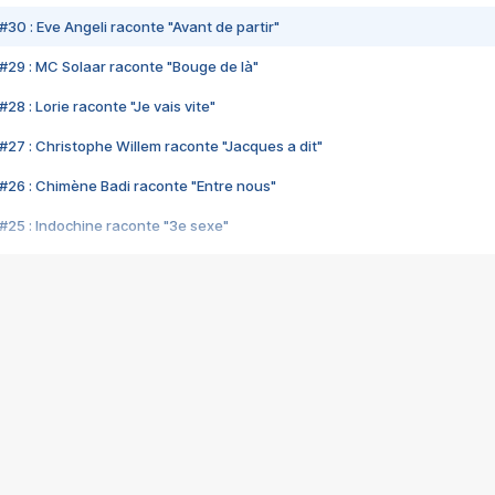
#30 : Eve Angeli raconte "Avant de partir"
#29 : MC Solaar raconte "Bouge de là"
28 : Lorie raconte "Je vais vite"
#27 : Christophe Willem raconte "Jacques a dit"
#26 : Chimène Badi raconte "Entre nous"
#25 : Indochine raconte "3e sexe"
#24 : Zaho raconte "C'est chelou"
#23 : Patrick Bruel raconte "Au café des délices"
#22 : Kyo raconte "Le chemin"
#21 : Nolwenn Leroy raconte "Cassé"
#20 : Patrick Hernandez raconte "Born to be alive"
#19 : Lorie raconte "Près de moi"