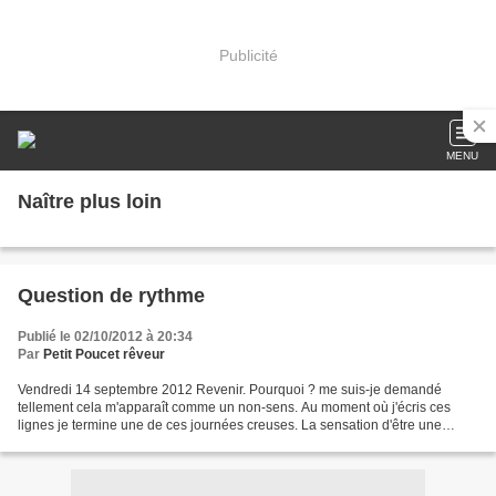
Publicité
MENU
Naître plus loin
Question de rythme
Publié le 02/10/2012 à 20:34
Par
Petit Poucet rêveur
Vendredi 14 septembre 2012 Revenir. Pourquoi ? me suis-je demandé
tellement cela m'apparaît comme un non-sens. Au moment où j'écris ces
lignes je termine une de ces journées creuses. La sensation d'être une
enveloppe vide. Chaque geste m'a coûté et j'ai...